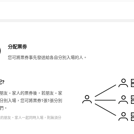
分配票劵
您可將票券事先發送給各自分別入場的人。
配?
朋友・家人的票券後，若朋友・家
分別入場，您可將票券1張1張分別
們。
您的朋友・家人一起同時入場，則無須分
。