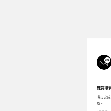
確認購
購買完成
認。