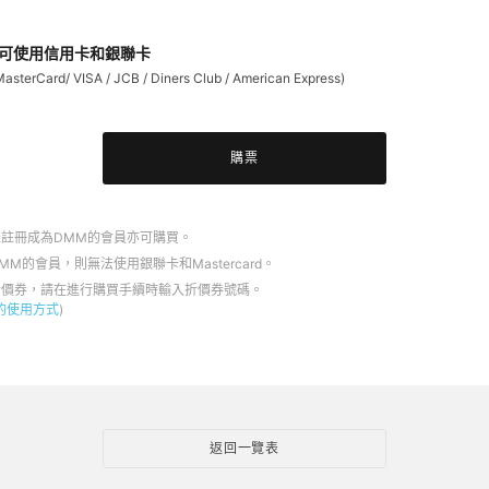
可使用信用卡和銀聯卡
erCard/ VISA / JCB / Diners Club / American Express)
購票
未註冊成為DMM的會員亦可購買。
DMM的會員，則無法使用銀聯卡和Mastercard。
折價券，請在進行購買手續時輸入折價券號碼。
的使用方式
)
返回一覽表