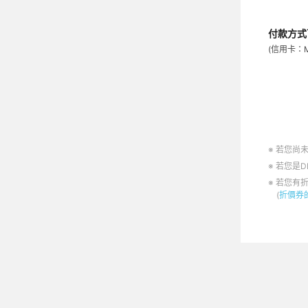
付款方式
(信用卡：Mast
※ 若您尚
※ 若您是
※ 若您有
(
折價券