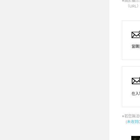
※由於顯
（URL
當購
在入
※若您無
(
未收到