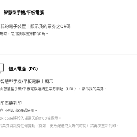
智慧型手機/平板電腦
在我的電子裝置上顯示我的票券之QR碼
場時，請用讀取機掃描QR碼。
個人電腦（PC）
在智慧型手機/平板電腦上顯示
由智慧型手機/平板電腦連結至票券網址（URL），顯示我的票券。
以印表機列印
亦可列印出QR碼使用。
QR code將於入場當天的0:00後顯示。
若票券資訊有任何變動（例如：更改配送或入場的時間）請再次重新列印。