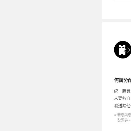
何謂分
統ㄧ購買
人要各自
發送給他
※ 若您與
配票券