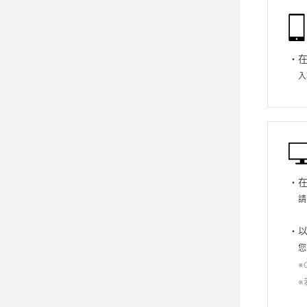
入
請
您
※
※